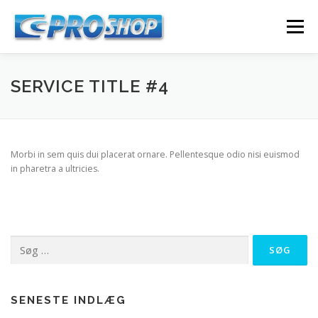
Spring
til
Menu
indhold
HJEM
OM
GALLERI
SERVICE TITLE #4
Morbi in sem quis dui placerat ornare. Pellentesque odio nisi euismod
in pharetra a ultricies.
Søg
efter:
SENESTE INDLÆG